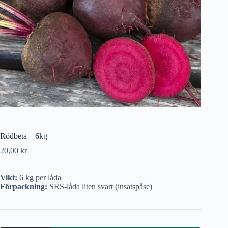
Rödbeta – 6kg
20,00
kr
Vikt:
6
kg per låda
Förpackning:
SRS-låda liten svart (insatspåse)