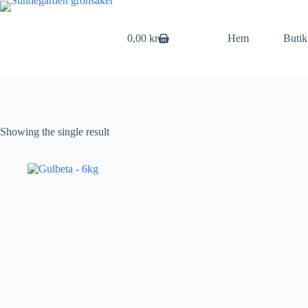
Skip
to
content
0,00
kr
Hem
Butik
Shopping
cart
Showing the single result