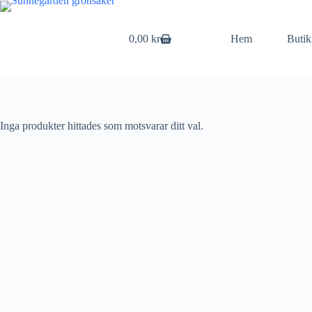
Hoppa
till
innehåll
0,00
kr
Hem
Butik
Varukorg
Inga produkter hittades som motsvarar ditt val.