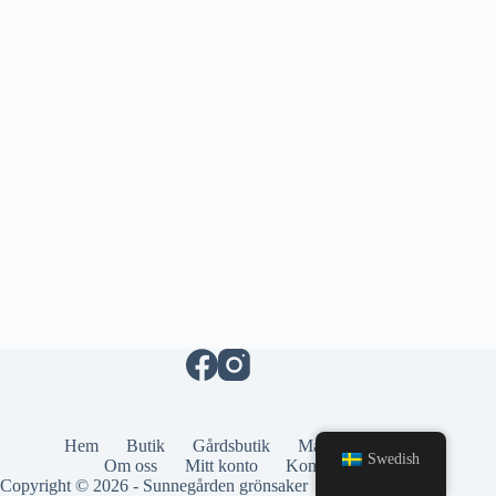
Hem
Butik
Gårdsbutik
Maskinuthyrning​
Swedish
Om oss
Mitt konto
Kontakta oss
Copyright © 2026 - Sunnegården grönsaker